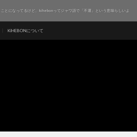
ことになってるけど、kihebonってジャワ語で「不運」という意味らしいよ
KiHEBONについて