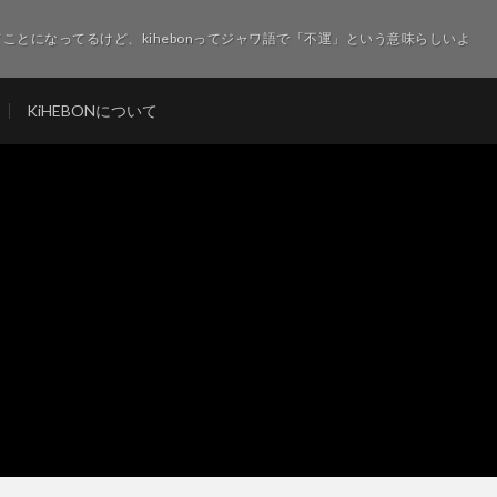
ことになってるけど、kihebonってジャワ語で「不運」という意味らしいよ
KiHEBONについて