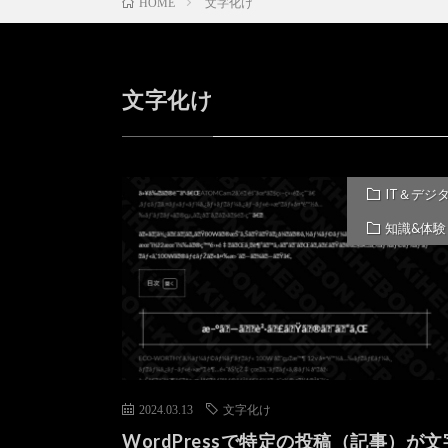
文字化け
HOME
文字化け
IT＆デジ
知識&体験
2024.03.13
文字化け
WordPressで特定の投稿（記事）が