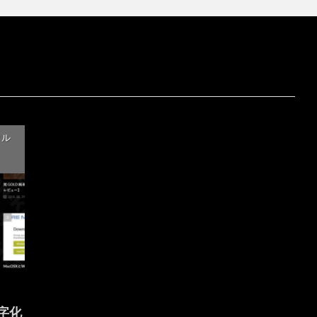
タル
文字化