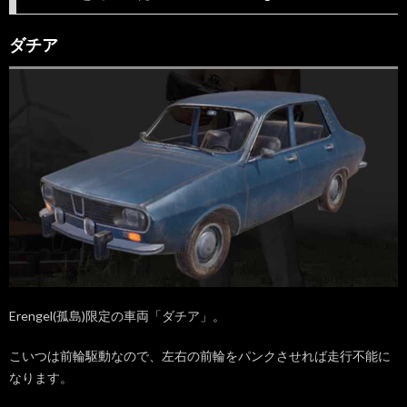
不
能！
ダチア
な車
両
1.1.
ダチア
1.2.
UAZ（ヴ
ァズ）
1.3.
ピック
アップ
トラッ
ク
2.
Erengel(孤島)限定の車両「ダチア」。
後輪
を撃
てば
こいつは前輪駆動なので、左右の前輪をパンクさせれば走行不能に
走行
なります。
不
能！