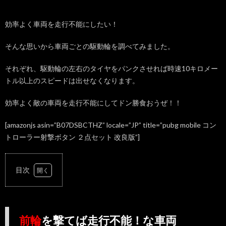
効率よく車両を走行不能にしたい！
そんな思いから車両ごとの駆動輪を調べてみました。
それぞれ、駆動輪の左右のタイヤをパンクさせれば時速10キロメー
トル以上のスピードは出せなくなります。
効率よく敵の車両を走行不能にしてドン勝食おうぜ！！
[amazonjs asin=”B07DSBCTHZ” locale=”JP” title=”pubg mobile コン
トローラー射撃ボタン ２点セット 改良版”]
目次
1.
前輪
を撃
てば
前輪
を撃てば走行不能！な車両
走行