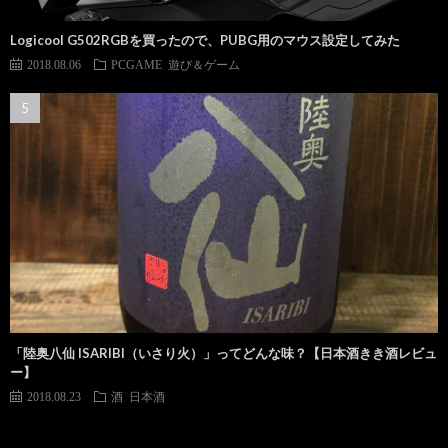
Logicool G502RGBを買ったので、PUBG用のマウス設定してみた
2018.08.06
PCGAME
遊び＆ゲーム
「陸奥八仙 ISARIBI（いさり火）」ってどんな味？【日本酒きき酒レビュ
ー】
2018.08.23
酒
日本酒