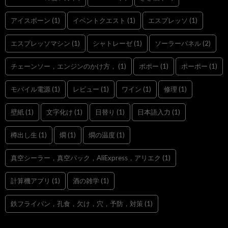
アイスボーン
(1)
イベントクエスト
(1)
エスプレッソ
(1)
エスプレッソマシン
(1)
シャトレーゼ
(1)
ソーラーパネル
(2)
チェーンソー，エンジンのかけ方，
(1)
ポポー
(1)
ポーポー
(1)
モバイル電源
(1)
レビュー
(1)
ワイン
(1)
修理
(1)
壁紙
(1)
文字化け
(1)
日替り
(1)
日本語入力
(1)
樽出し生
(1)
燗
(1)
燗の温度
(1)
真空シーラー，真空パック，AliExpress，アリエク
(1)
計算機アプリ
(1)
酒の雑学
(1)
鉄フライパン，孔食，欠け，穴，予防，対策
(1)