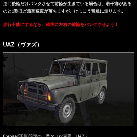
な車
逆に
後輪だけパンクさせて前輪が生きている場合は、若干癖がある
両
のと1割ほど最高速度が落ちますが、けっこう普通に走ります。
2.1.
走行不能にするなら、確実に左右の前輪をパンクさせよう！
バギー
2.2.
バン
UAZ（ヴァズ）
（ミニ
バス）
2.3.
バイク
＆サイ
ドカー
付きバ
イク
2.4.
Mirado(ミ
ラド)
2018/09/12
実装！
3.
Erengel(孤島)限定の一番タフな車両「UAZ」。