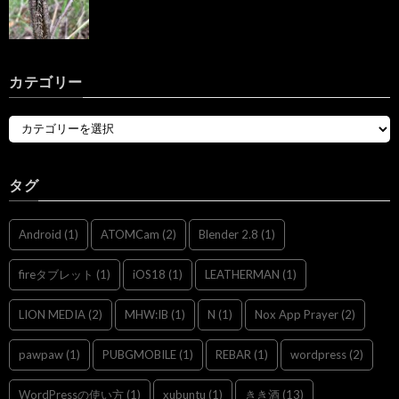
カテゴリー
タグ
Android
(1)
ATOMCam
(2)
Blender 2.8
(1)
fireタブレット
(1)
iOS18
(1)
LEATHERMAN
(1)
LION MEDIA
(2)
MHW:IB
(1)
N
(1)
Nox App Prayer
(2)
pawpaw
(1)
PUBGMOBILE
(1)
REBAR
(1)
wordpress
(2)
WordPressの使い方
(1)
xubuntu
(1)
きき酒
(13)