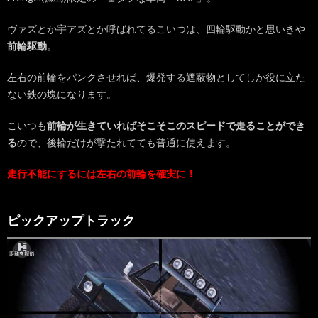
まと
め
実践
ヴァズとか宇アズとか呼ばれてるこいつは、四輪駆動かと思いきや
して
前輪駆動
。
有利
に立
左右の前輪をパンクさせれば、爆発する遮蔽物としてしか役に立た
ち回
ろ
ない鉄の塊になります。
う！
こいつも
前輪が生きていればそこそこのスピードで走ることができ
る
ので、後輪だけが撃たれてても普通に使えます。
走行不能にするには左右の前輪を確実に！
ピックアップトラック