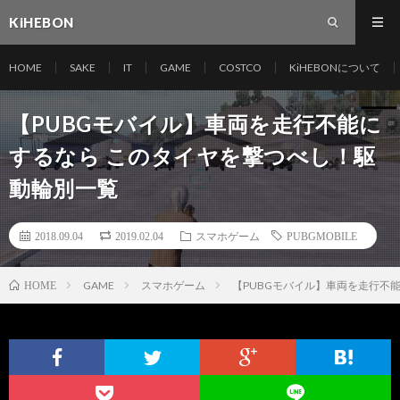
KiHEBON
HOME
SAKE
IT
GAME
COSTCO
KiHEBONについて
【PUBGモバイル】車両を走行不能に
するなら このタイヤを撃つべし！駆
動輪別一覧
2018.09.04
2019.02.04
スマホゲーム
PUBGMOBILE
GAME
スマホゲーム
【PUBGモバイル】車両を走行不
HOME