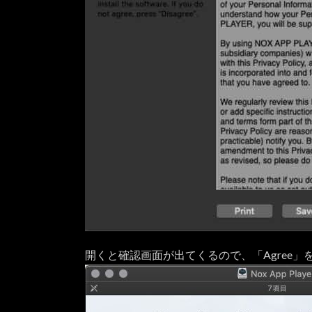
【プ
4.1.
レイ可能】
シムシテ
ィ・ビルド
イット
（SimCtiy）
4.2.
【プ
レイ
可
能】
リネ
ージ
ュ・
2・レ
ボリ
ュー
開くと確認画面が出てくるので、「Agree」
ショ
ン
4.3.