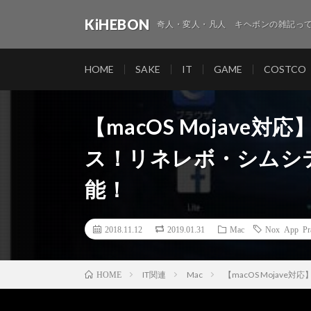
KiHEBON
奇人・変人・凡人 キヘボンの雑記って
HOME
SAKE
IT
GAME
COSTCO
【macOS Mojave対応】N
ス！リネレボ・シムシ
能！
2018.11.12
2019.01.31
Mac
Nox App Pr
IT関連
Mac
【macOS Mojave
HOME