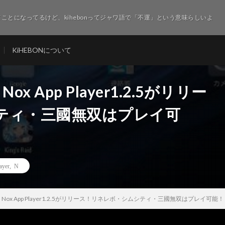
ことになってるけど、kihebonってジャワ語で「不運」という意味らしいよ
KiHEBONについて
ox App Player1.2.5がリリー
ティ・三國無双はプレイ可
ayer
,
N
対応】Nox App Player1.2.5がリリース！リネレボ・シムシティ・三國無双はプレイ可能！