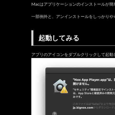
Mobile
Macはアプリケーションのインストールが簡
4.6.
一部例外と、アンインストールをしっかりや
4.7.
【プ
レイ
起動してみる
不
可】
荒野
アプリのアイコンをダブルクリックして起動
行動
4.8.