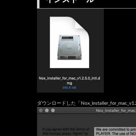
ー
ル
3.
起
動
し
て
み
る
4.
ア
プ
リ
の
動
ダウンロードした「Nox_installer_for_mac_v1
作
テ
ス
ト