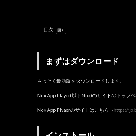
目次
1.
ま
ず
まずはダウンロード
は
ダ
ウ
ン
さっそく最新版をダウンロードします。
ロ
ー
Nox App Player(以下Nox)のサイト
ド
2.
Nox App Plyaerのサイトはこちら→
https://jp
イ
ン
ス
インストール
ト