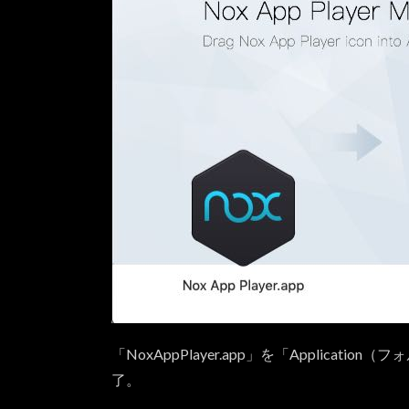
【プ
レイ
可
能】
真・
三国
無双
4.4.
【プ
レイ
不
可】
ヴェ
ンデ
ッタ
4.5.
【プレ
イ不
「NoxAppPlayer.app」を「Applic
可】
了。
PUBG