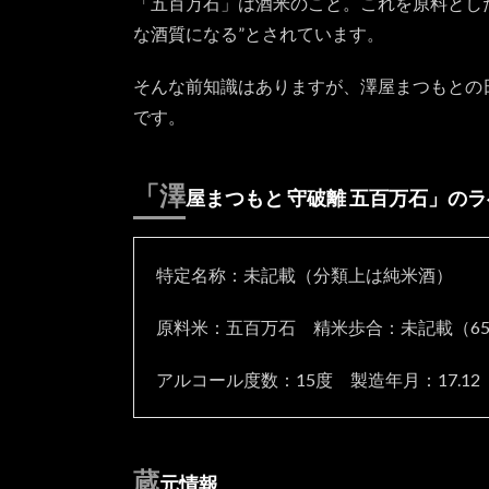
「五百万石」は酒米のこと。これを原料とし
だけ
ど旨
な酒質になる”とされています。
味が
ある
そんな前知識はありますが、澤屋まつもとの
2.3.1.
です。
温度で
の違い
「澤
2.3.2.
屋まつもと 守破離 五百万石」の
冷酒
2.3.2.1.
特定名称：未記載（分類上は純米酒）
グラス
（冷酒）
原料米：五百万石 精米歩合：未記載（6
2.3.3.
冷や酒
アルコール度数：15度 製造年月：17.12
（常
温）
2.3.4.
お燗
蔵
元情報
（上燗