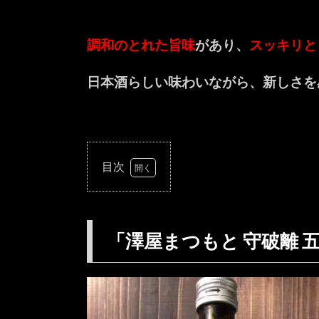
調和のとれた旨味
があり、
スッキリと
日本酒らしい味わいながら、新しさを
目次
1.
「澤
屋ま
「澤屋まつもと 守破離 
つも
と
守破
離
五百
万