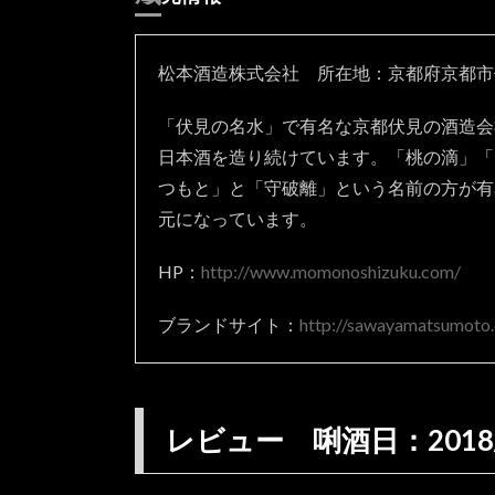
45℃前
後）
松本酒造株式会社 所在地：京都府京都市
2.3.5.
燗冷ま
「伏見の名水」で有名な京都伏見の酒造会
し
日本酒を造り続けています。「桃の滴」「
3.
つもと」と「守破離」という名前の方が有
総
評
元になっています。
すっ
きり
HP：
http://www.momonoshizuku.com/
と旨
味の
ブランドサイト：
http://sawayamatsumoto
ある
美味
しい
お酒
レビュー 唎酒日：2018/0
3.1.
あす
すめ