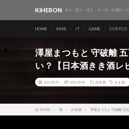
KiHEBON
奇人・変人・凡人 キヘボンの雑記って
HOME
SAKE
IT
GAME
COSTCO
澤屋まつもと 守破離 
い？【日本酒きき酒レ
2018.09.05
2018.09.06
日本酒
きき酒
酒
日本酒
澤屋まつもと 守破離 五
HOME