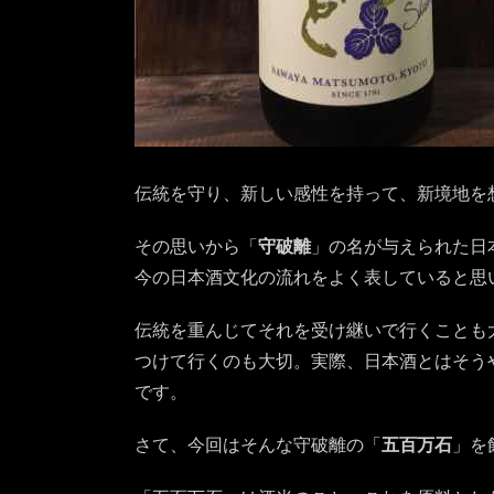
色合
い
炭酸
ガス
の泡
が見
える
澄ん
だ色
伝統を守り、新しい感性を持って、新境地を
2.2.
その思いから「
守破離
」の名が与えられた日
香
り
今の日本酒文化の流れをよく表していると思
優し
くも
伝統を重んじてそれを受け継いで行くことも
甘い
つけて行くのも大切。実際、日本酒とはそう
2.3.
です。
味わ
い
さて、今回はそんな守破離の「
五百万石
」を
すっ
きり