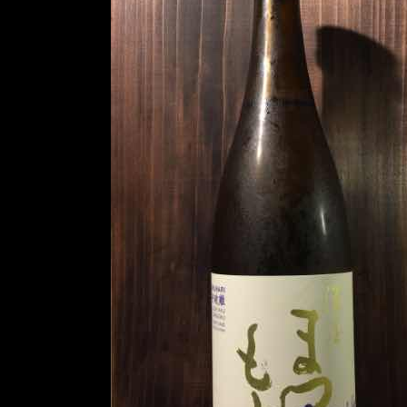
石」
とは
1.0.1.
「澤屋
まつも
と 守破
離 五百
万石」
のラベ
ル情報
1.0.2.
蔵元情
報
レビュ
2.
ー 唎酒
日：
2018/09/05
2.1.