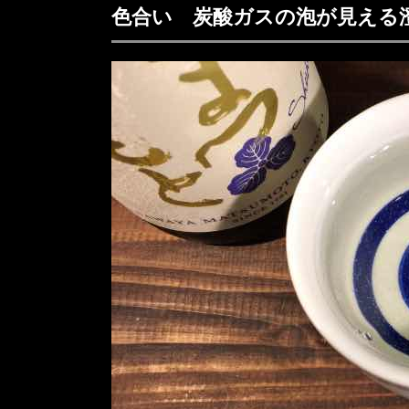
度
色合い 炭酸ガスの泡が見える
初
3.1.1.
心者
★★★★☆
中
3.1.2.
級者
★★★★★
上
3.1.3.
級者
★★★★☆
呑み終
4.
えて…
(2018/09/06)