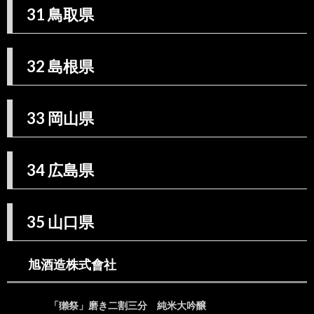
31 鳥取県
崎県
43.
43 熊
本県
32 島根県
44.
44 大
分県
33 岡山県
45.
45 宮
崎県
34 広島県
46.
46 鹿
児島
35 山口県
県
47.
47 沖
旭酒造株式會社
縄県
「獺祭」磨き二割三分 純米大吟醸