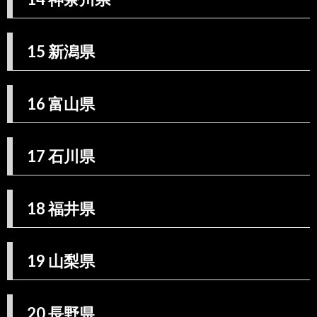
21.
21 岐
阜県
15 新潟県
22.
22 静
岡県
16 富山県
23.
23 愛
知県
17 石川県
23.1.
東春酒
造株式
会社
18 福井県
23.2.
関谷醸
造株式
会社
19 山梨県
23.3.
丸一酒
造株式
20 長野県