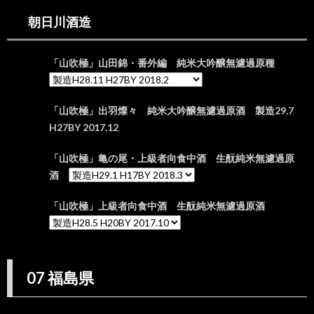
朝日川
酒造
朝日川酒造
7.
07
「山吹極」山田錦・番外編 純米大吟醸無濾過原種
福島
県
7.1.
「山吹極」出羽燦々 純米大吟醸無濾過原酒 製造29.7
国権酒
造株式
H27BY 2017.12
会社
「山吹極」亀の尾・上級者向食中酒 生酛純米無濾過原
8.
酒
08
茨城
県
「山吹極」上級者向食中酒 生酛純米無濾過原酒
9.
09
栃木
県
07 福島県
10.
10 群
馬県