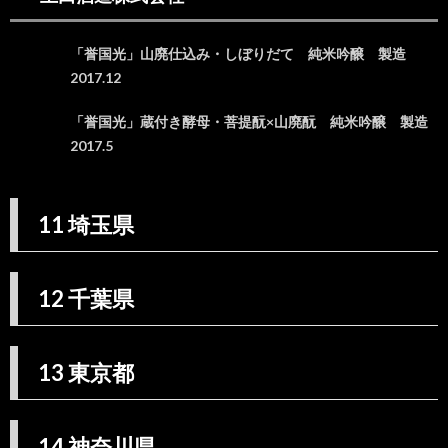
潟県
16.
「誉国光」山廃仕込み・しぼりだて 純米吟醸 製造
16 富
山県
2017.12
17.
「誉国光」蔵付き酵母・菩提酛×山廃酛 純米吟醸 製造
17 石
川県
2017.5
18.
18 福
井県
11 埼玉県
19.
19 山
梨県
12 千葉県
20.
20 長
野県
13 東京都
20.1.
田中屋
酒店
14 神奈川県