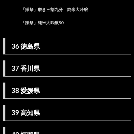
「獺祭」磨き三割九分 純米大吟醸
「獺祭」純米大吟醸50
36 徳島県
37 香川県
38 愛媛県
39 高知県