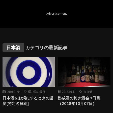
Advertisement
日本酒
カテゴリの最新記事
2019.01.04
燗
,
燗の温度
2018.10.11
きき酒
日本酒をお燗にするときの温
熟成酒の利き酒会 1日目
度[特定名称別]
（2018年10月07日）