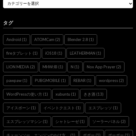
タグ
Android
(1)
ATOMCam
(2)
Blender 2.8
(1)
fireタブレット
(1)
iOS18
(1)
LEATHERMAN
(1)
LION MEDIA
(2)
MHW:IB
(1)
N
(1)
Nox App Prayer
(2)
pawpaw
(1)
PUBGMOBILE
(1)
REBAR
(1)
wordpress
(2)
WordPressの使い方
(1)
xubuntu
(1)
きき酒
(13)
アイスボーン
(1)
イベントクエスト
(1)
エスプレッソ
(1)
エスプレッソマシン
(1)
シャトレーゼ
(1)
ソーラーパネル
(2)
チェーンソー，エンジンのかけ方，
(1)
ポポー
(1)
ポーポー
(1)