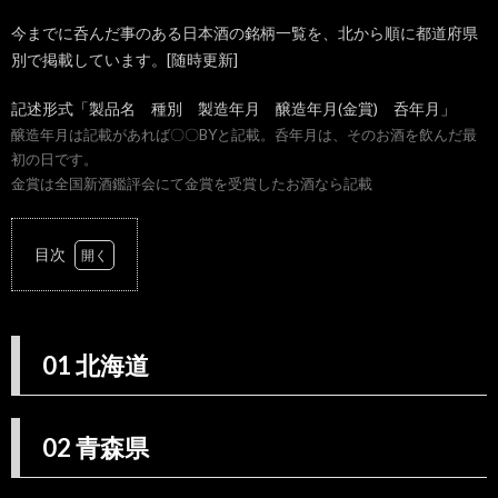
今までに呑んだ事のある日本酒の銘柄一覧を、北から順に都道府県
別で掲載しています。[随時更新]
記述形式「製品名 種別 製造年月 醸造年月(金賞) 呑年月」
醸造年月は記載があれば〇〇BYと記載。呑年月は、そのお酒を飲んだ最
初の日です。
金賞は全国新酒鑑評会にて金賞を受賞したお酒なら記載
目次
1.
01
北海
道
01 北海道
2.
02
青森
02 青森県
県
2.1.