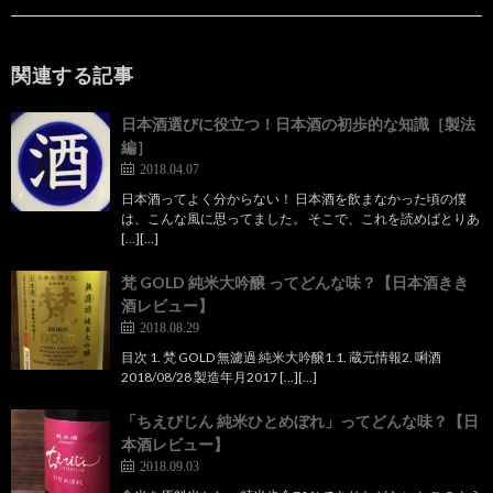
関連する記事
日本酒選びに役立つ！日本酒の初歩的な知識［製法
編］
2018.04.07
日本酒ってよく分からない！ 日本酒を飲まなかった頃の僕
は、こんな風に思ってました。 そこで、これを読めばとりあ
[…][…]
梵 GOLD 純米大吟醸 ってどんな味？【日本酒きき
酒レビュー】
2018.08.29
目次 1. 梵 GOLD 無濾過 純米大吟醸1.1. 蔵元情報2. 唎酒
2018/08/28 製造年月2017 […][…]
「ちえびじん 純米ひとめぼれ」ってどんな味？【日
本酒レビュー】
2018.09.03