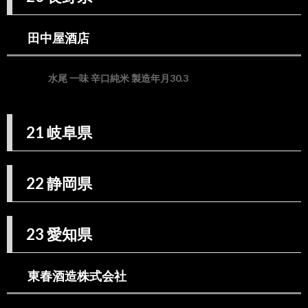
会社
23.4.
田中屋酒店
澤田酒
造株式
会社
水尾 一味 辛口純米 製造年月30.3
24.
24 三
重県
21 岐阜県
24.1.
清水清
三郎商
店株式
22 静岡県
会社
25.
25 滋
23 愛知県
賀県
25.1.
藤本酒
東春酒造株式会社
造株式
会社