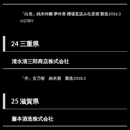
32 島
根県
「白老」純米吟醸 夢吟香 槽場直汲み生原酒 製造2016.3
33.
H27BY
33 岡
山県
34.
24 三重県
34 広
島県
35.
清水清三郎商店株式会社
35 山
口県
「作」玄乃智 純米酒 製造2018.3
35.1.
旭酒造
株式會
社
25 滋賀県
36.
36 徳
島県
藤本酒造株式会社
37.