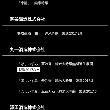
26.
「東龍」 純米吟醸
26 京
都府
関谷醸造株式会社
27.
27 大
阪府
熟成生酒「和」 純米吟醸 製造2017.2.8
28.
28 兵
庫県
丸一酒造株式会社
29.
29 奈
良県
「ほしいずみ」夢吟香 純米大吟醸無濾過生原酒
30.
30 和
歌山
「ほしいずみ」夢吟香 純米大吟醸 製造2017.3
県
「ほしいずみ」五百万石 純米大吟醸 製造2017.3
31.
31 鳥
取県
澤田酒造株式会社
32.