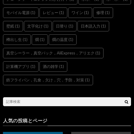
モバイル電源
(1)
レビュー
(1)
ワイン
(1)
修理
(1)
壁紙
(1)
文字化け
(1)
日替り
(1)
日本語入力
(1)
樽出し生
(1)
燗
(1)
燗の温度
(1)
真空シーラー，真空パック，AliExpress，アリエク
(1)
計算機アプリ
(1)
酒の雑学
(1)
鉄フライパン，孔食，欠け，穴，予防，対策
(1)
人気の投稿とページ