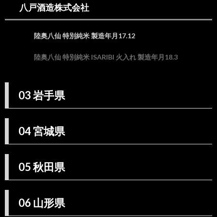
八戸酒造株式会社
八戸酒
造株式
会社
陸奥八仙 特別純米 製造年月17.12
3.
03
陸奥八仙 特別純米 ISARIBI 火入れ 製造年月18.3
岩手
県
4.
04
03 岩手県
宮城
県
5.
04 宮城県
05
秋田
県
05 秋田県
6.
06
山形
県
06 山形県
6.1.