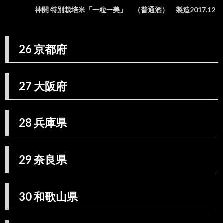
37 香
神開 特別栽培米「一粒一美」 （普通酒） 製造2017.12
川県
38.
38 愛
26 京都府
媛県
39.
39 高
知県
27 大阪府
40.
40 福
岡県
28 兵庫県
40.1.
株式会
社みい
29 奈良県
の寿
41.
41 佐
30 和歌山県
賀県
42.
42 長