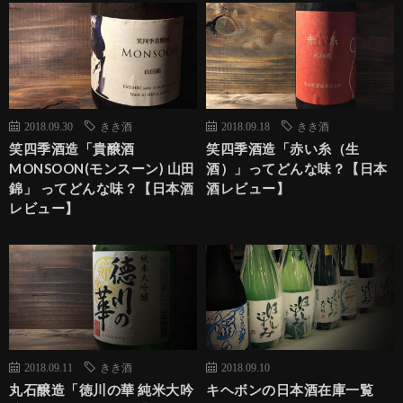
2018.09.30
きき酒
2018.09.18
きき酒
笑四季酒造「貴醸酒
笑四季酒造「赤い糸（生
MONSOON(モンスーン) 山田
酒）」ってどんな味？【日本
錦」 ってどんな味？【日本酒
酒レビュー】
レビュー】
2018.09.11
きき酒
2018.09.10
丸石醸造「徳川の華 純米大吟
キヘボンの日本酒在庫一覧