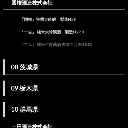
国権酒造株式会社
10.1.
土田酒
造株式
「国権」特撰大吟醸 製造H29
会社
「一吉」 純米大吟醸酒 製造H29.8
11.
11 埼
玉県
「てふ」 純米生貯蔵酒 製造年月2018.05
12.
12 千
葉県
08 茨城県
13.
13 東
京都
09 栃木県
14.
14 神
奈川
10 群馬県
県
15.
15 新
土田酒造株式会社